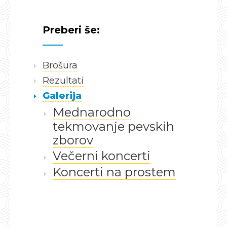
Preberi še:
Brošura
Rezultati
Galerija
Mednarodno
tekmovanje pevskih
zborov
Večerni koncerti
Koncerti na prostem