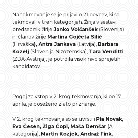
Na tekmovanje se je prijavilo 21 pevcev, ki so
tekmovali v treh kategorijah. Žirija v sestavi:
predsednik žirije
Janko Volčanšek
(Slovenija)
in članov žirije
Martina Gojčeta Silić
(Hrvaška
), Antra Jankava
(Latvija),
Barbara
Kozelj
(Slovenija-Nizozemska),
Tara Venditti
(ZDA-Avstrija), je potrdila visok nivo sprejetih
kandidatov.
Pogoj za vstop v 2. krog tekmovanja, ki bo 17.
aprila, je doseženo zlato priznanje.
V 2. krog tekmovanja so se uvrstili
Pia Novak,
Eva Česen, Žiga Čopi, Maša Demšar
(A
kategorija),
Martin Kozjek, Andraž Fink,