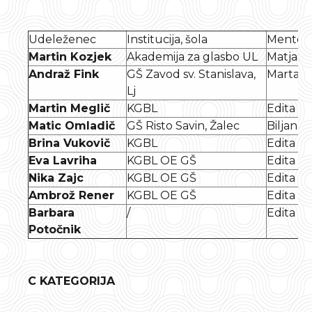
Udeleženec
Institucija, šola
Mentor
Martin Kozjek
Akademija za glasbo UL
Matjaž 
Andraž Fink
GŠ Zavod sv. Stanislava,
Marta M
Lj
Martin Meglič
KGBL
Edita Ga
Matic Omladič
GŠ Risto Savin, Žalec
Biljana
Brina Vukovič
KGBL
Edita Ga
Eva Lavriha
KGBL OE GŠ
Edita Ga
Nika Zajc
KGBL OE GŠ
Edita Ga
Ambrož Rener
KGBL OE GŠ
Edita Ga
Barbara
/
Edita Ga
Potočnik
C KATEGORIJA