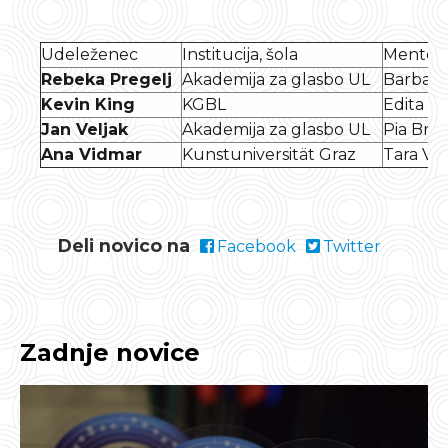
Udeleženec
Institucija, šola
Mentor
Rebeka Pregelj
Akademija za glasbo UL
Barbara 
Kevin King
KGBL
Edita Ga
Jan Veljak
Akademija za glasbo UL
Pia Bro
Ana Vidmar
Kunstuniversität Graz
Tara Ven
Deli novico na
Facebook
Twitter
Zadnje novice