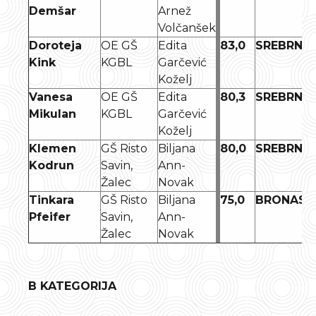
Demšar
Arnež
Volčanšek
Doroteja
OE GŠ
Edita
83,0
SREBRNO
Kink
KGBL
Garčević
Koželj
Vanesa
OE GŠ
Edita
80,3
SREBRNO
Mikulan
KGBL
Garčević
Koželj
Klemen
GŠ Risto
Biljana
80,0
SREBRNO
Kodrun
Savin,
Ann-
Žalec
Novak
Tinkara
GŠ Risto
Biljana
75,0
BRONAST
Pfeifer
Savin,
Ann-
Žalec
Novak
B KATEGORIJA