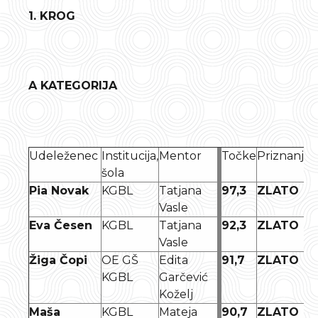
1. KROG
A KATEGORIJA
Udeleženec
Institucija,
Mentor
Točke
Priznanje
šola
Pia Novak
KGBL
Tatjana
97,3
ZLATO
Vasle
Eva Česen
KGBL
Tatjana
92,3
ZLATO
Vasle
Žiga Čopi
OE GŠ
Edita
91,7
ZLATO
KGBL
Garčević
Koželj
Maša
KGBL
Mateja
90,7
ZLATO