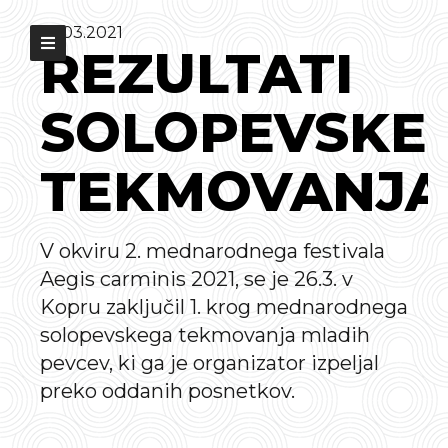
26.03.2021
REZULTATI
SOLOPEVSKE
TEKMOVANJA
V okviru 2. mednarodnega festivala
Aegis carminis 2021, se je 26.3. v
Kopru zaključil 1. krog mednarodnega
solopevskega tekmovanja mladih
pevcev, ki ga je organizator izpeljal
preko oddanih posnetkov.