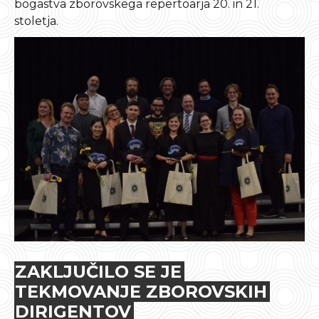
bogastva zborovskega repertoarja 20. in 21.
stoletja.
ZAKLJUČILO SE JE
TEKMOVANJE ZBOROVSKIH
DIRIGENTOV