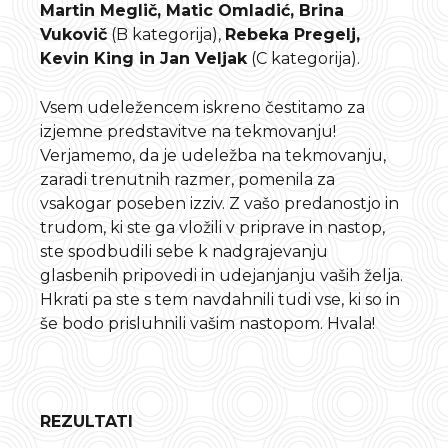
Martin Meglič, Matic Omladić, Brina
Vukovič
(B kategorija),
Rebeka Pregelj,
Kevin King in Jan Veljak
(C kategorija).
Vsem udeležencem iskreno čestitamo za
izjemne predstavitve na tekmovanju!
Verjamemo, da je udeležba na tekmovanju,
zaradi trenutnih razmer, pomenila za
vsakogar poseben izziv. Z vašo predanostjo in
trudom, ki ste ga vložili v priprave in nastop,
ste spodbudili sebe k nadgrajevanju
glasbenih pripovedi in udejanjanju vaših želja.
Hkrati pa ste s tem navdahnili tudi vse, ki so in
še bodo prisluhnili vašim nastopom. Hvala!
REZULTATI